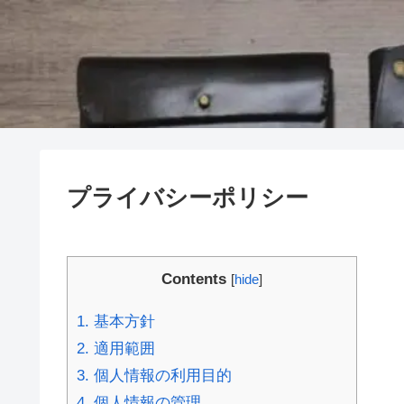
プライバシーポリシー
Contents
[
hide
]
1.
基本方針
2.
適用範囲
3.
個人情報の利用目的
4.
個人情報の管理